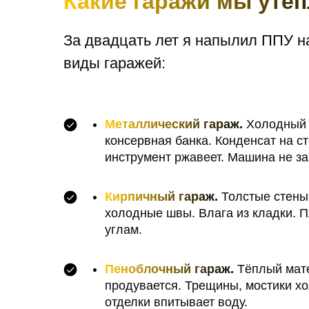
Какие гаражи мы уте
За двадцать лет я напылил ППУ н
виды гаражей:
Металлический гараж
.
Холодный 
консервная банка. Конденсат на ст
инструмент ржавеет. Машина не за
Кирпичный гараж
.
Толстые стены
холодные швы. Влага из кладки. П
углам.
Пеноблочный гараж
.
Тёплый мате
продувается. Трещины, мостики хо
отделки впитывает воду.