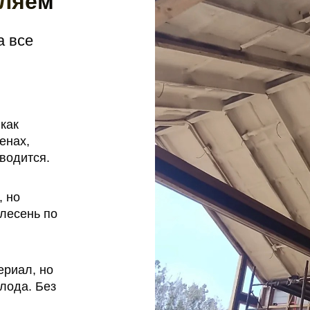
пляем
а все
как
енах,
водится.
, но
лесень по
риал, но
лода. Без