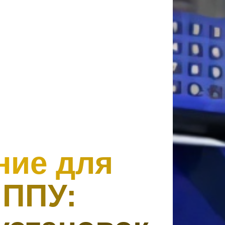
ние для
 ППУ: