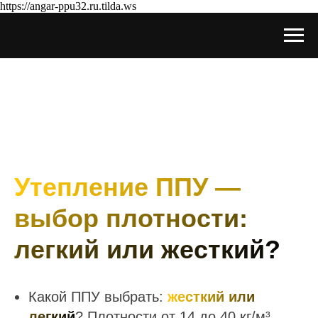
https://angar-ppu32.ru.tilda.ws
Утепление ППУ —
выбор плотности:
легкий или жесткий?
Какой ППУ выбрать:
жесткий или
легкий
? Плотности от 14 до 40 кг/м³.