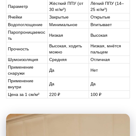
Жёсткий ППУ (от
Лёгкий ППУ (14–
Параметр
30 кг/м³)
25 кг/м³)
Ячейки
Закрытые
Открытые
Водопоглощение
Минимальное
Впитывает
Паропроницаемос
Низкая
Высокая
ть
Высокая, ходить
Низкая, мнётся
Прочность
можно
пальцем
Шумоизоляция
Средняя
Отличная
Применение
Да
Нет
снаружи
Применение
Да
Да
внутри
Цена за 1 см/м²
220 ₽
100 ₽