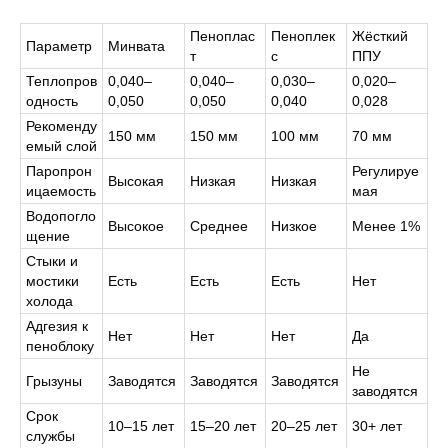
Пеноплас
Пеноплек
Жёсткий
Параметр
Минвата
т
с
ППУ
Теплопров
0,040–
0,040–
0,030–
0,020–
одность
0,050
0,050
0,040
0,028
Рекоменду
150 мм
150 мм
100 мм
70 мм
емый слой
Паропрон
Регулируе
Высокая
Низкая
Низкая
ицаемость
мая
Водопогло
Высокое
Среднее
Низкое
Менее 1%
щение
Стыки и
мостики
Есть
Есть
Есть
Нет
холода
Адгезия к
Нет
Нет
Нет
Да
пеноблоку
Не
Грызуны
Заводятся
Заводятся
Заводятся
заводятся
Срок
10–15 лет
15–20 лет
20–25 лет
30+ лет
службы