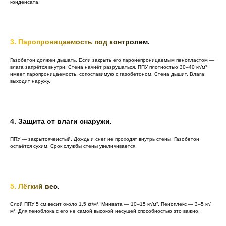
конденсата.
3. Паропроницаемость под контролем.
Газобетон должен дышать. Если закрыть его паронепроницаемым пенопластом —
влага запрётся внутри. Стена начнёт разрушаться. ППУ плотностью 30–40 кг/м³
имеет паропроницаемость, сопоставимую с газобетоном. Стена дышит. Влага
выходит наружу.
4. Защита от влаги снаружи.
ППУ — закрытоячеистый. Дождь и снег не проходят внутрь стены. Газобетон
остаётся сухим. Срок службы стены увеличивается.
5. Лёгкий вес.
Слой ППУ 5 см весит около 1,5 кг/м². Минвата — 10–15 кг/м². Пеноплекс — 3–5 кг/
м². Для пеноблока с его не самой высокой несущей способностью это важно.