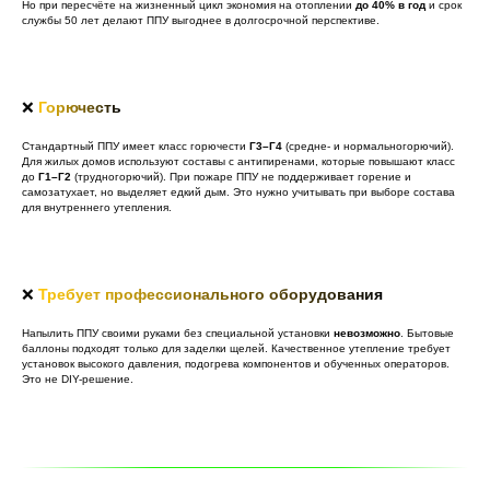
Но при пересчёте на жизненный цикл экономия на отоплении
до 40% в год
и срок
службы 50 лет делают ППУ выгоднее в долгосрочной перспективе.
❌
Горючесть
Стандартный ППУ имеет класс горючести
Г3–Г4
(средне- и нормальногорючий).
Для жилых домов используют составы с антипиренами, которые повышают класс
до
Г1–Г2
(трудногорючий). При пожаре ППУ не поддерживает горение и
самозатухает, но выделяет едкий дым. Это нужно учитывать при выборе состава
для внутреннего утепления.
❌
Требует профессионального оборудования
Напылить ППУ своими руками без специальной установки
невозможно
. Бытовые
баллоны подходят только для заделки щелей. Качественное утепление требует
установок высокого давления, подогрева компонентов и обученных операторов.
Это не DIY-решение.