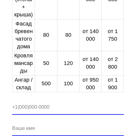
+
крыша)
Фасад
бревен
от 140
от 1
80
80
чатого
000
750
дома
Кровля
от 140
от 2
мансар
50
120
000
800
ды
Ангар /
от 950
от 1
500
100
склад
000
900
+1(000)000-0000
Ваше имя