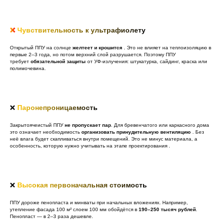
❌
Чувствительность к ультрафиолету
Открытый ППУ на солнце
желтеет и крошится
. Это не влияет на теплоизоляцию в
первые 2–3 года, но потом верхний слой разрушается. Поэтому ППУ
требует
обязательной защиты
от УФ-излучения: штукатурка, сайдинг, краска или
полимочевина.
❌
Паронепроницаемость
Закрытоячеистый ППУ
не пропускает пар
. Для бревенчатого или каркасного дома
это означает необходимость
организовать принудительную вентиляцию
. Без
неё влага будет скапливаться внутри помещений. Это не минус материала, а
особенность, которую нужно учитывать на этапе проектирования .
❌
Высокая первоначальная стоимость
ППУ дороже пенопласта и минваты при начальных вложениях. Например,
утепление фасада 100 м² слоем 100 мм обойдётся в
190–250 тысяч рублей
.
Пенопласт — в 2–3 раза дешевле.