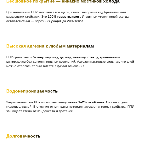
Бесшовное покрытие — никаких мостиков холода
При напылении ППУ заполняет все щели, стыки, зазоры между бревнами или
каркасными стойками. Это
100% герметизация
. У плитных утеплителей всегда
остаются стыки — через них уходит до 20% тепла .
Высокая адгезия к любым материалам
ППУ прилипает к
бетону, кирпичу, дереву, металлу, стеклу, кровельным
материалам
без дополнительных креплений. Адгезия настолько сильная, что слой
можно оторвать только вместе с куском основания.
Водонепроницаемость
Закрытоячеистый ППУ поглощает влагу
менее 1–2% от объёма
. Он сам служит
гидроизоляцией. В отличие от минваты, которая намокает и теряет свойства, ППУ
защищает стены от конденсата и протечек.
Долговечность