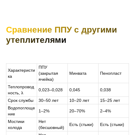
Сравнение ППУ с другими
утеплителями
ППУ
Характеристи
(закрытая
Минвата
Пенопласт
ка
ячейка)
Теплопровод
0,023–0,028
0,045
0,038
ность, λ
Срок службы
30–50 лет
10–20 лет
15–25 лет
Водопоглоще
1–2%
20–70%
2–4%
ние
Мостики
Нет
Есть (стыки)
Есть (стыки)
холода
(бесшовный)