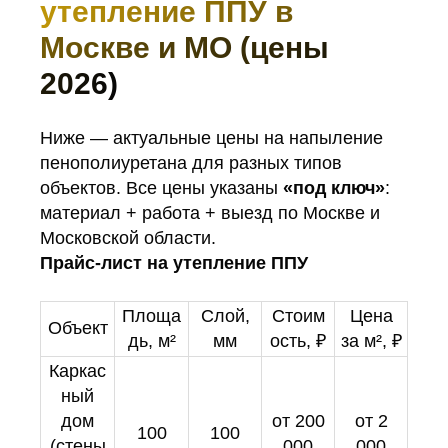
утепление ППУ в
Москве и МО (цены
2026)
Ниже — актуальные цены на напыление
пенополиуретана для разных типов
объектов. Все цены указаны
«под ключ»
:
материал + работа + выезд по Москве и
Московской области.
Прайс-лист на утепление ППУ
Площа
Слой,
Стоим
Цена
Объект
дь, м²
мм
ость, ₽
за м², ₽
Каркас
ный
дом
от 200
от 2
100
100
(стены
000
000