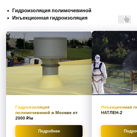
Гидроизоляция полимочевиной
Инъекционная гидроизоляция
Гидроизоляция
Инъекционная г
полимочевиной в Москве от
НАТЛЕН-2
2000 ₽/м
Подробнее
Подро