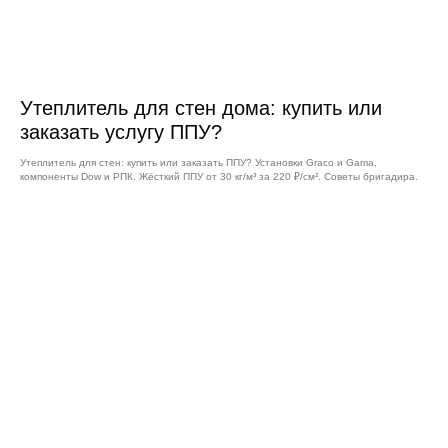
Утеплитель для стен дома: купить или
заказать услугу ППУ?
Утеплитель для стен: купить или заказать ППУ? Установки Graco и Gama,
компоненты Dow и РПК. Жёсткий ППУ от 30 кг/м³ за 220 ₽/см². Советы бригадира.