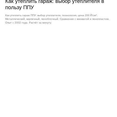
Как утеплить гараж: выбор утеплителя в
пользу ППУ
Как утеплить гараж ППУ: выбор утеплителя, технология, цена 200 ₽/см².
Металлический, кирпичный, пеноблочный. Сравнение с минватой и пенопластом.
Опыт с 2002 года. Расчёт за минуту.