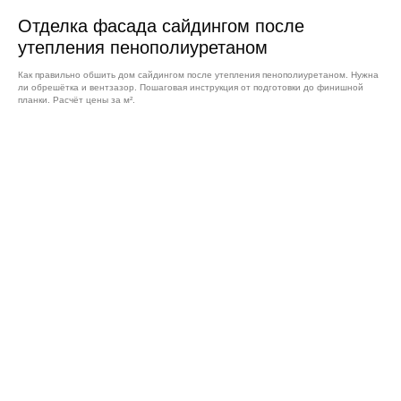
Отделка фасада сайдингом после
утепления пенополиуретаном
Как правильно обшить дом сайдингом после утепления пенополиуретаном. Нужна
ли обрешётка и вентзазор. Пошаговая инструкция от подготовки до финишной
планки. Расчёт цены за м².