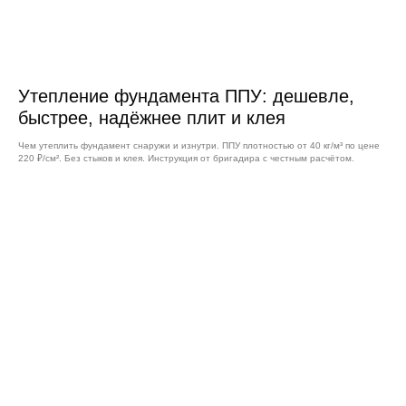
Утепление фундамента ППУ: дешевле,
быстрее, надёжнее плит и клея
Чем утеплить фундамент снаружи и изнутри. ППУ плотностью от 40 кг/м³ по цене
220 ₽/см². Без стыков и клея. Инструкция от бригадира с честным расчётом.