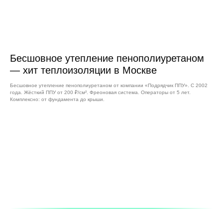
Бесшовное утепление пенополиуретаном
— хит теплоизоляции в Москве
Бесшовное утепление пенополиуретаном от компании «Подрядчик ППУ». С 2002
года. Жёсткий ППУ от 200 ₽/см². Фреоновая система. Операторы от 5 лет.
Комплексно: от фундамента до крыши.