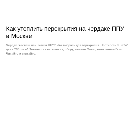
Как утеплить перекрытия на чердаке ППУ
в Москве
Чердак: жёсткий или лёгкий ППУ? Что выбрать для перекрытия. Плотность 30 кг/м³,
цена 200 ₽/см². Технология напыления, оборудование Graco, компоненты Dow.
Читайте и считайте.