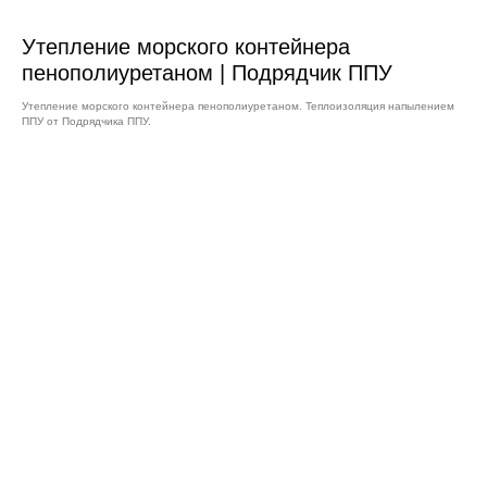
Утепление морского контейнера
пенополиуретаном | Подрядчик ППУ
Утепление морского контейнера пенополиуретаном. Теплоизоляция напылением
ППУ от Подрядчика ППУ.