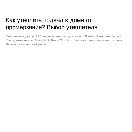
Как утеплить подвал в доме от
промерзания? Выбор утеплителя
Утепление подвала ППУ: жёсткий пенополиуретан от 30 кг/м³. Установки Graco и
Gama, компоненты Dow и РПК. Цена 200 ₽/см². Частный дом и многоквартирный.
Технология и честный расчёт.