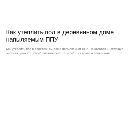
Как утеплить пол в деревянном доме
напыляемым ППУ
Как утеплить пол в деревянном доме напыляемым ППУ. Пошаговая инструкция,
честная цена 200 ₽/см², плотность от 30 кг/м³. Без влаги и сквозняков.