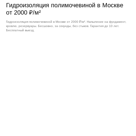
Гидроизоляция полимочевиной в Москве
от 2000 ₽/м²
Гидроизоляция полимочевиной в Москве от 2000 ₽/м². Напыление на фундамент,
кровлю, резервуары. Бесшовно, за секунды, без стыков. Гарантия до 10 лет.
Бесплатный выезд.