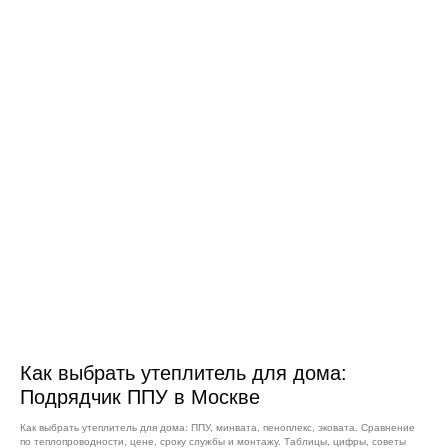
Как выбрать утеплитель для дома:
Подрядчик ППУ в Москве
Как выбрать утеплитель для дома: ППУ, минвата, пеноплекс, эковата. Сравнение
по теплопроводности, цене, сроку службы и монтажу. Таблицы, цифры, советы