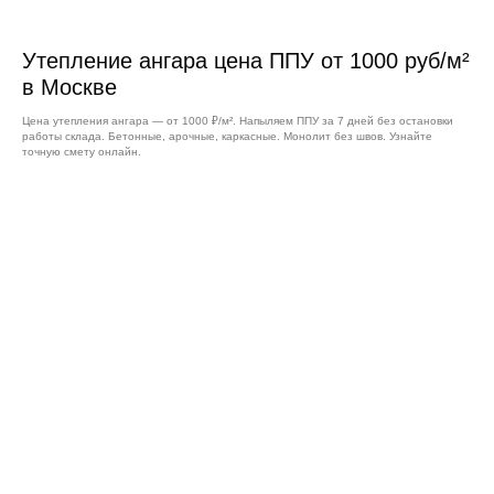
Утепление ангара цена ППУ от 1000 руб/м²
в Москве
Цена утепления ангара — от 1000 ₽/м². Напыляем ППУ за 7 дней без остановки
работы склада. Бетонные, арочные, каркасные. Монолит без швов. Узнайте
точную смету онлайн.