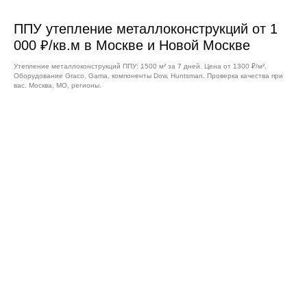
ППУ утепление металлоконструкций от 1
000 ₽/кв.м в Москве и Новой Москве
Утепление металлоконструкций ППУ: 1500 м² за 7 дней. Цена от 1300 ₽/м².
Оборудование Graco, Gama, компоненты Dow, Huntsman. Проверка качества при
вас. Москва, МО, регионы.