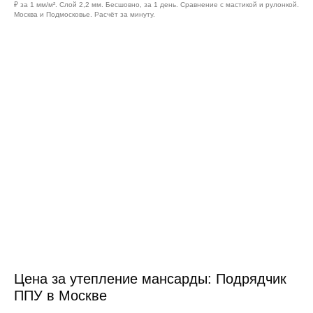
₽ за 1 мм/м². Слой 2,2 мм. Бесшовно, за 1 день. Сравнение с мастикой и рулонкой.
Москва и Подмосковье. Расчёт за минуту.
Цена за утепление мансарды: Подрядчик
ППУ в Москве