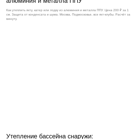
алюминия и металла ППУ
Как утеплить яхту, катер или лодку из алюминия и металла ППУ. Цена 200 ₽ за 1
см. Защита от конденсата и шума. Москва, Подмосковье, все яхт-клубы. Расчёт за
минуту.
Утепление бассейна снаружи: