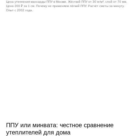
Цена утепления мансарды ППУ в Москве. Жёсткий ППУ от 30 кг/м³, слой от 70 мм.
Цена 200 ₽ за 1 см. Почему не применяем лёгкий ППУ. Расчёт сметы за минуту.
Опыт с 2002 года.
ППУ или минвата: честное сравнение
утеплителей для дома