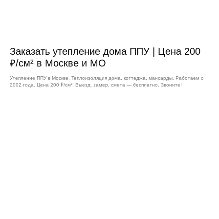
Заказать утепление дома ППУ | Цена 200
₽/см² в Москве и МО
Утепление ППУ в Москве. Теплоизоляция дома, коттеджа, мансарды. Работаем с
2002 года. Цена 200 ₽/см². Выезд, замер, смета — бесплатно. Звоните!