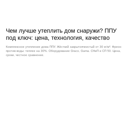
Чем лучше утеплить дом снаружи? ППУ
под ключ: цена, технология, качество
Комплексное утепление дома ППУ. Жёсткий закрытоячеистый от 30 кг/м³. Фреон
против воды: теплее на 30%. Оборудование Graco, Gama. СНиП и СП 50. Цена,
сроки, честное сравнение.