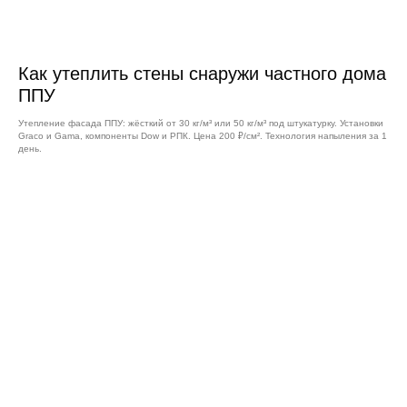
Как утеплить стены снаружи частного дома
ППУ
Утепление фасада ППУ: жёсткий от 30 кг/м³ или 50 кг/м³ под штукатурку. Установки
Graco и Gama, компоненты Dow и РПК. Цена 200 ₽/см². Технология напыления за 1
день.